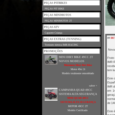
PEÇAS PITBIKES
PEÇAS PIT BIKE
PEÇAS MINIMOTOS
PEÇAS MINIMOTOS 2T
PEÇAS ATV
Capacete Criança
##
DE
PEÇAS EXTRAS (TUNNING)
Trotinete eletrica IMR-RACING
Nova 
PROMOÇÕES
MINI DIRT BIKE 49CC 2T
Fruto
NOVOS MODELOS
IMR-R
Minimota Mini Dirt Bike
receb
Motor 49cc 2t
tem la
Modelo totalmente remodelado
Este 
España
saber +
IMR d
CAMPANHA QUAD 49CC
em 14
SISTEMA ALTA SEGURANÇA
geraçã
MINI QUAD 49CC
norma
SISTEMA ALTA SEGURANÇA
de 140
MOTOR 49CC 2T
Modelo Certificado
Este 