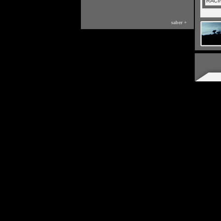
RACI
saber +