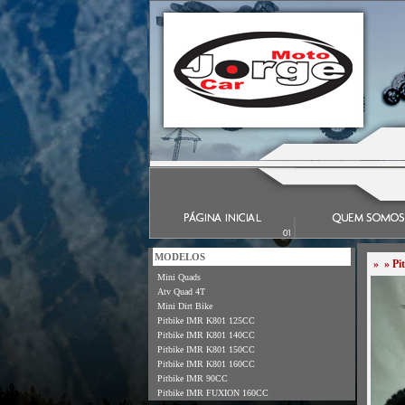
MODELOS
»
»
Pi
Mini Quads
Atv Quad 4T
Mini Dirt Bike
Pitbike IMR K801 125CC
Pitbike IMR K801 140CC
Pitbike IMR K801 150CC
Pitbike IMR K801 160CC
Pitbike IMR 90CC
Pitbike IMR FUXION 160CC